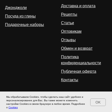
Доставка и оплата
Джонджоли
Рецепты
Посуда из глины
Статьи
Подарочные наборы
Оптовикам
Отзывы
Обмен и возврат
Политика
конфиденциальности
Публичная оферта
Контакты
Мы обрабатываем Cookies, чтобы сделать наш сайт удобнее и
персонализированее для Вас. Вы также можете изменить
OK
Напишите нам
настройки Cookies в своем браузере в любое время. Подробнее
главная
Каталог
Доставка
о
Cookies