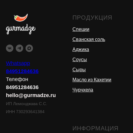
ПРОДУКЦИЯ
Специи
Сванская соль
Аджика
Соусы
Whatsapp
Сыры
84951284636
Телефон
Масло из Кахетии
84951284636
Чурчхела
hello@gurmadze.ru
ИП Лемонджава С.С.
ИНН 730293641384
ИНФОРМАЦИЯ