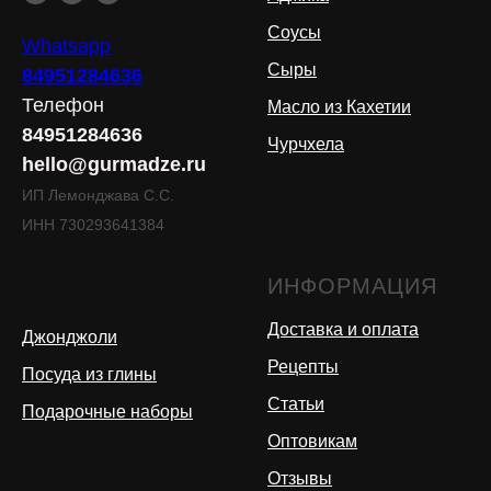
Соусы
Whatsapp
Сыры
84951284636
Телефон
Масло из Кахетии
84951284636
Чурчхела
hello@gurmadze.ru
ИП Лемонджава С.С.
ИНН 730293641384
ИНФОРМАЦИЯ
Доставка и оплата
Джонджоли
Рецепты
Посуда из глины
Статьи
Подарочные наборы
Оптовикам
Отзывы