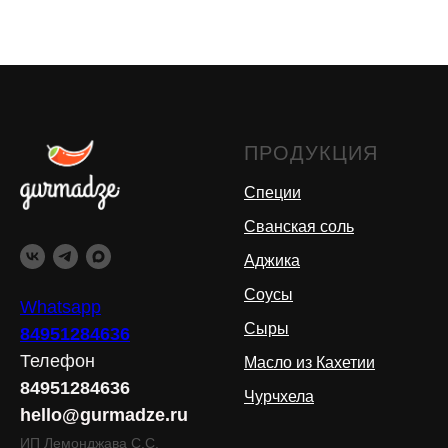
ПРОДУКЦИЯ
Специи
Сванская соль
Аджика
Соусы
Whatsapp
Сыры
84951284636
Телефон
Масло из Кахетии
84951284636
Чурчхела
hello@gurmadze.ru
ИП Лемонджава С.С.