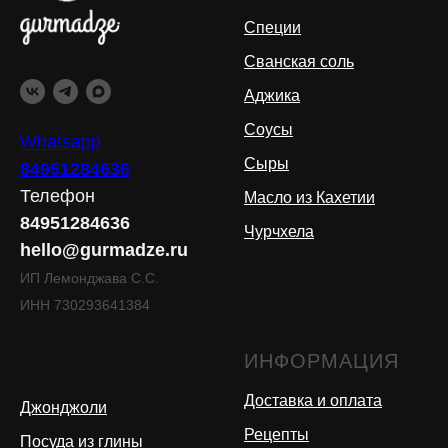
Специи
Сванская соль
Аджика
Соусы
Whatsapp
Сыры
84951284636
Телефон
Масло из Кахетии
84951284636
Чурчхела
hello@gurmadze.ru
ИП Лемонджава С.С.
ИНН 730293641384
ИНФОРМАЦИЯ
Доставка и оплата
Джонджоли
Рецепты
Посуда из глины