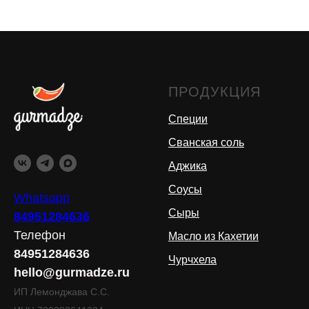
ПРОДУКЦИЯ
Специи
Сванская соль
Аджика
Соусы
Whatsapp
Сыры
84951284636
Телефон
Масло из Кахетии
84951284636
Чурчхела
hello@gurmadze.ru
ИП Лемонджава С.С.