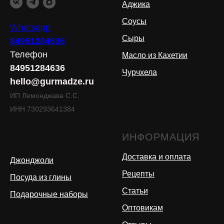
Аджика
Соусы
Whatsapp
Сыры
84951284636
Телефон
Масло из Кахетии
84951284636
Чурчхела
hello@gurmadze.ru
ИП Лемонджава С.С.
ИНН 730293641384
ИНФОРМАЦИЯ
Доставка и оплата
Джонджоли
Рецепты
Посуда из глины
Статьи
Подарочные наборы
Оптовикам