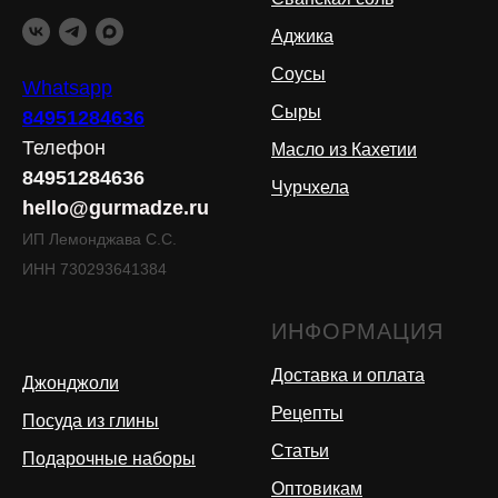
Аджика
Соусы
Whatsapp
Сыры
84951284636
Телефон
Масло из Кахетии
84951284636
Чурчхела
hello@gurmadze.ru
ИП Лемонджава С.С.
ИНН 730293641384
ИНФОРМАЦИЯ
Доставка и оплата
Джонджоли
Рецепты
Посуда из глины
Статьи
Подарочные наборы
Оптовикам