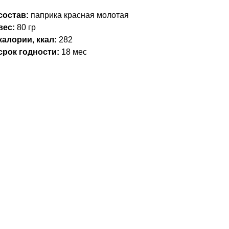
состав:
паприка красная молотая
вес:
80 гр
калории, ккал:
282
срок годности:
18 мес