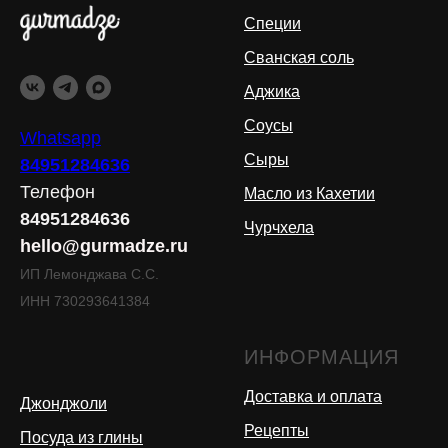
Специи
Сванская соль
Аджика
Соусы
Whatsapp
Сыры
84951284636
Телефон
Масло из Кахетии
84951284636
Чурчхела
hello@gurmadze.ru
ИП Лемонджава С.С.
ИНН 730293641384
ИНФОРМАЦИЯ
Доставка и оплата
Джонджоли
Рецепты
Посуда из глины