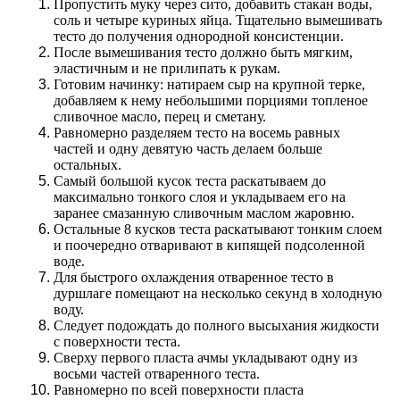
Пропустить муку через сито, добавить стакан воды,
соль и четыре куриных яйца. Тщательно вымешивать
тесто до получения однородной консистенции.
После вымешивания тесто должно быть мягким,
эластичным и не прилипать к рукам.
Готовим начинку: натираем сыр на крупной терке,
добавляем к нему небольшими порциями топленое
сливочное масло, перец и сметану.
Равномерно разделяем тесто на восемь равных
частей и одну девятую часть делаем больше
остальных.
Самый большой кусок теста раскатываем до
максимально тонкого слоя и укладываем его на
заранее смазанную сливочным маслом жаровню.
Остальные 8 кусков теста раскатывают тонким слоем
и поочередно отваривают в кипящей подсоленной
воде.
Для быстрого охлаждения отваренное тесто в
дуршлаге помещают на несколько секунд в холодную
воду.
Следует подождать до полного высыхания жидкости
с поверхности теста.
Сверху первого пласта ачмы укладывают одну из
восьми частей отваренного теста.
Равномерно по всей поверхности пласта