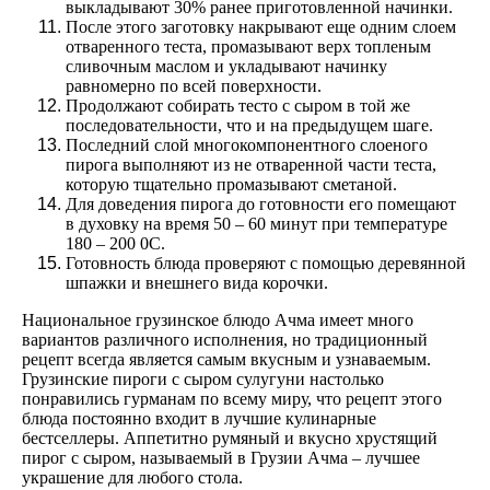
выкладывают 30% ранее приготовленной начинки.
После этого заготовку накрывают еще одним слоем
отваренного теста, промазывают верх топленым
сливочным маслом и укладывают начинку
равномерно по всей поверхности.
Продолжают собирать тесто с сыром в той же
последовательности, что и на предыдущем шаге.
Последний слой многокомпонентного слоеного
пирога выполняют из не отваренной части теста,
которую тщательно промазывают сметаной.
Для доведения пирога до готовности его помещают
в духовку на время 50 – 60 минут при температуре
180 – 200 0С.
Готовность блюда проверяют с помощью деревянной
шпажки и внешнего вида корочки.
Национальное грузинское блюдо Ачма имеет много
вариантов различного исполнения, но традиционный
рецепт всегда является самым вкусным и узнаваемым.
Грузинские пироги с сыром сулугуни настолько
понравились гурманам по всему миру, что рецепт этого
блюда постоянно входит в лучшие кулинарные
бестселлеры. Аппетитно румяный и вкусно хрустящий
пирог с сыром, называемый в Грузии Ачма – лучшее
украшение для любого стола.