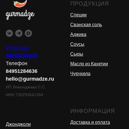
ПРОДУКЦИЯ
Специи
Сванская соль
Аджика
Соусы
Whatsapp
Сыры
84951284636
Телефон
Масло из Кахетии
84951284636
Чурчхела
hello@gurmadze.ru
ИП Лемонджава С.С.
ИНН 730293641384
ИНФОРМАЦИЯ
Доставка и оплата
Джонджоли