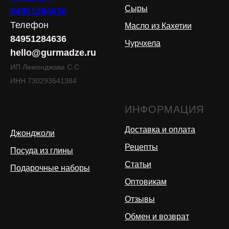
Сыры
84951284636
Телефон
Масло из Кахетии
84951284636
Чурчхела
hello@gurmadze.ru
ИП Лемонджава С.С.
ИНН 730293641384
ИНФОРМАЦИЯ
Доставка и оплата
Джонджоли
Рецепты
Посуда из глины
Статьи
Подарочные наборы
Оптовикам
Отзывы
Обмен и возврат