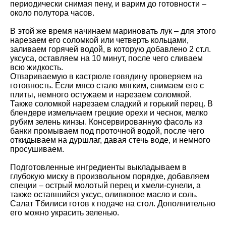
периодически снимая пену, и варим до готовности –
около полутора часов.
В этой же время начинаем мариновать лук – для этого
нарезаем его соломкой или четверть кольцами,
заливаем горячей водой, в которую добавлено 2 ст.л.
уксуса, оставляем на 10 минут, после чего сливаем
всю жидкость.
Отвариваемую в кастрюле говядину проверяем на
готовность. Если мясо стало мягким, снимаем его с
плиты, немного остужаем и нарезаем соломкой.
Также соломкой нарезаем сладкий и горький перец. В
блендере измельчаем грецкие орехи и чеснок, мелко
рубим зелень кинзы. Консервированную фасоль из
банки промываем под проточной водой, после чего
откидываем на дуршлаг, давая стечь воде, и немного
просушиваем.
Подготовленные ингредиенты выкладываем в
глубокую миску в произвольном порядке, добавляем
специи – острый молотый перец и хмели-сунели, а
также оставшийся уксус, оливковое масло и соль.
Салат Тбилиси готов к подаче на стол. Дополнительно
его можно украсить зеленью.