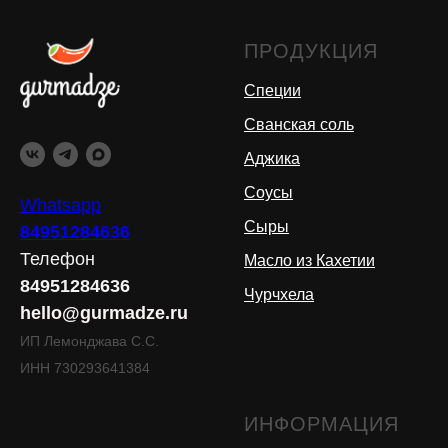
ПРОДУКЦИЯ
Специи
Сванская соль
Аджика
Соусы
Whatsapp
Сыры
84951284636
Телефон
Масло из Кахетии
84951284636
Чурчхела
hello@gurmadze.ru
ИП Лемонджава С.С.
ИНН 730293641384
ИНФОРМАЦИЯ