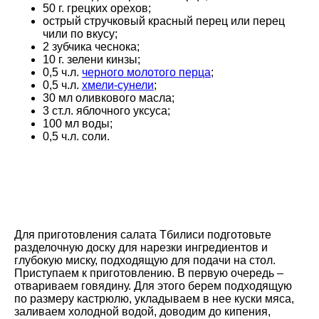
50 г. грецких орехов;
острый стручковый красный перец или перец
чили по вкусу;
2 зубчика чеснока;
10 г. зелени кинзы;
0,5 ч.л.
черного молотого перца
;
0,5 ч.л.
хмели-сунели
;
30 мл оливкового масла;
3 ст.л. яблочного уксуса;
100 мл воды;
0,5 ч.л. соли.
Для приготовления салата Тбилиси подготовьте
разделочную доску для нарезки ингредиентов и
глубокую миску, подходящую для подачи на стол.
Приступаем к приготовлению. В первую очередь –
отвариваем говядину. Для этого берем подходящую
по размеру кастрюлю, укладываем в нее куски мяса,
заливаем холодной водой, доводим до кипения,